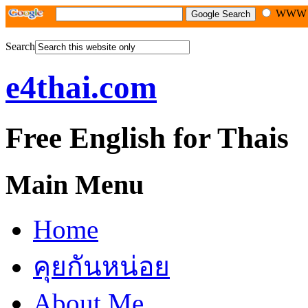
WW
Search
e4thai.com
Free English for Thais
Main Menu
Home
คุยกันหน่อย
About Me