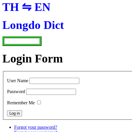
TH ⇋ EN
Longdo Dict
Login Form
User Name
Password
Remember Me
Forgot your password?