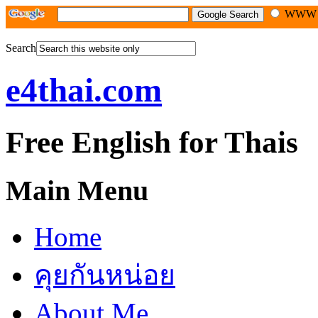
WW
Search
e4thai.com
Free English for Thais
Main Menu
Home
คุยกันหน่อย
About Me