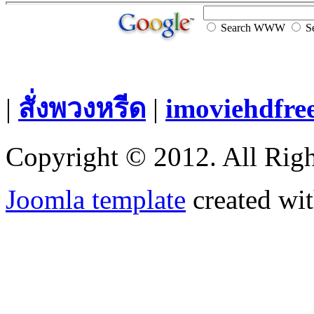
Search WWW
Se
|
สั่งพวงหรีด
|
imoviehdfre
Copyright © 2012. All Righ
Joomla template
created wit