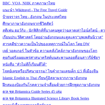
BBC, VOA, NHK ภาคภาษาไทย
แนะนำ Wikitravel - The Free Travel Guide
ป้ายจราจร ไทย - อังกฤษ ในประเทศไทย
ศึกษาภาษาอังกฤษจากชีวิตสัตว์
สตีเฟน ฮอว์กิง - นักฟิสิกส์ที่บางคนพูดว่าฉลาดเท่าไอน์สไตน์ - ต
เรียนประวัติศาสตร์ โดยอ่านอังกฤษและดูละคร“บุพเพสันนิวาส”
สารคดีข่าวความเป็นไปของเหตุการณ์ในโลก โดย DW
เจย์ วอคเกอร์ ในหัวข้อ ความคลั่งไคล้ภาษาอังกฤษของโลก
คุยกับฝรั่งเผยแพร่ศาสนาคริสต์บนสะพานลอยที่อนุสาวรีย์ชัยฯ
หนังสือ "หัวไม่ดีก็เรียนดีได้"
โจทย์เลขหรือปริศนาธรรม? ไขคำถามเลขเด็ก ป.5 ที่เมืองจีน
Islamic English to Thai เรียนรู้อิสลามจากภาษาอังกฤษ
ฝึกสมองป้องกันโรคความจำเสื่อมด้วยการฝึกพูดภาษาอังกฤษ
ด/ล ชุด Britannica Guide Series 45 เล่ม
ด/ล ชุด Britannica Illustrated Science Library Book Series