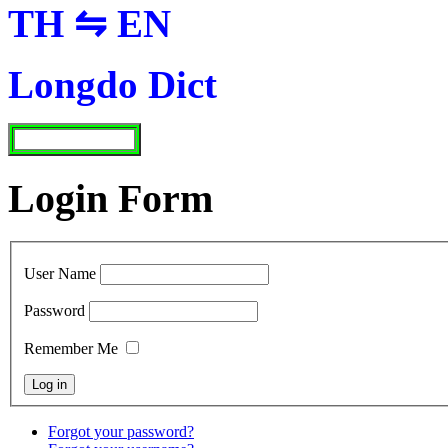
TH ⇋ EN
Longdo Dict
Login Form
User Name
Password
Remember Me
Forgot your password?