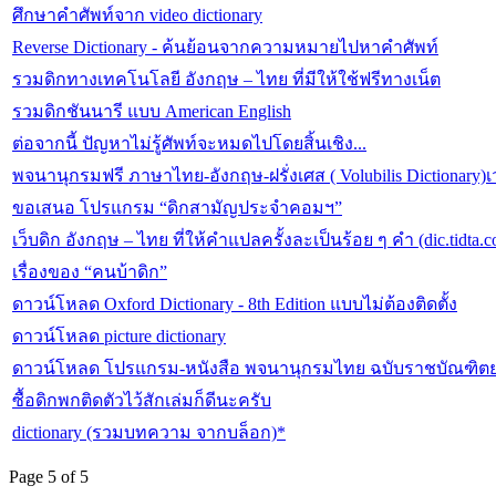
ศึกษาคำศัพท์จาก video dictionary
Reverse Dictionary - ค้นย้อนจากความหมายไปหาคำศัพท์
รวมดิกทางเทคโนโลยี อังกฤษ – ไทย ที่มีให้ใช้ฟรีทางเน็ต
รวมดิกชันนารี แบบ American English
ต่อจากนี้ ปัญหาไม่รู้ศัพท์จะหมดไปโดยสิ้นเชิง...
พจนานุกรมฟรี ภาษาไทย-อังกฤษ-ฝรั่งเศส ( Volubilis Dictionary)เว
ขอเสนอ โปรแกรม “ดิกสามัญประจำคอมฯ”
เว็บดิก อังกฤษ – ไทย ที่ให้คำแปลครั้งละเป็นร้อย ๆ คำ (dic.tidta.
เรื่องของ “คนบ้าดิก”
ดาวน์โหลด Oxford Dictionary - 8th Edition แบบไม่ต้องติดตั้ง
ดาวน์โหลด picture dictionary
ดาวน์โหลด โปรแกรม-หนังสือ พจนานุกรมไทย ฉบับราชบัณฑิ
ซื้อดิกพกติดตัวไว้สักเล่มก็ดีนะครับ
dictionary (รวมบทความ จากบล็อก)*
Page 5 of 5