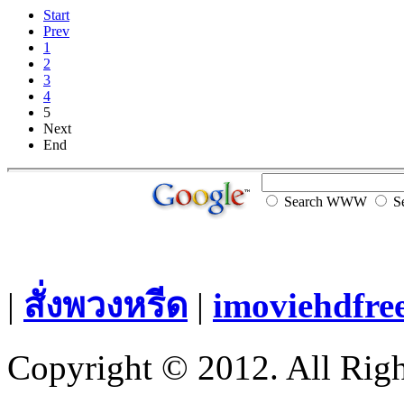
Start
Prev
1
2
3
4
5
Next
End
Search WWW
Se
|
สั่งพวงหรีด
|
imoviehdfre
Copyright © 2012. All Righ