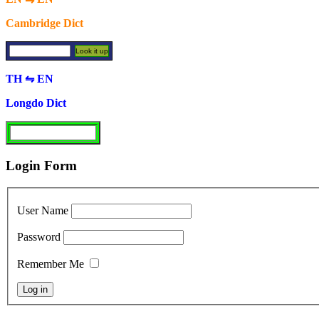
Cambridge Dict
TH ⇋ EN
Longdo Dict
Login Form
User Name
Password
Remember Me