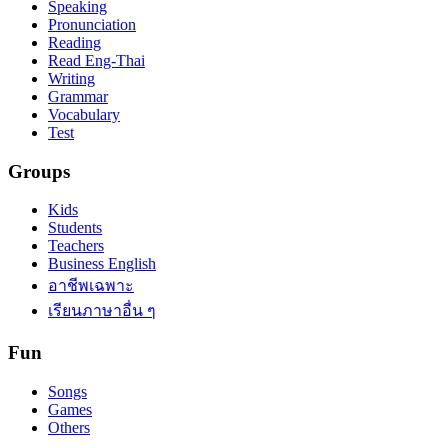
Speaking
Pronunciation
Reading
Read Eng-Thai
Writing
Grammar
Vocabulary
Test
Groups
Kids
Students
Teachers
Business English
อาชีพเฉพาะ
เรียนภาษาอื่น ๆ
Fun
Songs
Games
Others