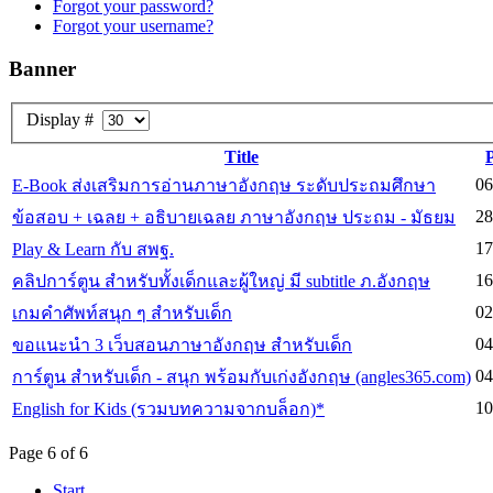
Forgot your password?
Forgot your username?
Banner
Display #
Title
06
E-Book ส่งเสริมการอ่านภาษาอังกฤษ ระดับประถมศึกษา
28
ข้อสอบ + เฉลย + อธิบายเฉลย ภาษาอังกฤษ ประถม - มัธยม
17
Play & Learn กับ สพฐ.
16
คลิปการ์ตูน สำหรับทั้งเด็กและผู้ใหญ่ มี subtitle ภ.อังกฤษ
02
เกมคำศัพท์สนุก ๆ สำหรับเด็ก
04
ขอแนะนำ 3 เว็บสอนภาษาอังกฤษ สำหรับเด็ก
04
การ์ตูน สำหรับเด็ก - สนุก พร้อมกับเก่งอังกฤษ (angles365.com)
10
English for Kids (รวมบทความจากบล็อก)*
Page 6 of 6
Start