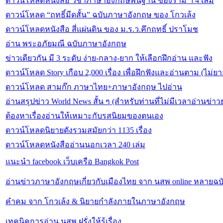
ดาวน์โหลดหนังสือ วิชาภาษาอังกฤษพื้นฐาน ของราม ฯ 4 เล่ม
ดาวน์โหลด “ฤทธิ์มีดสั้น” ฉบับภาษาอังกฤษ ของ โกวเล้ง
ดาวน์โหลดหนังสือ สี่แผ่นดิน ของ ม.ร.ว.คึกฤทธิ์ ปราโมช
อ่าน พระอภัยมณี ฉบับภาษาอังกฤษ
ข่าวเดียวกัน มี 3 ระดับ ง่าย-กลาง-ยาก ให้เลือกฝึกอ่าน และฟัง
ดาวน์โหลด Story เกือบ 2,000 เรื่อง เพื่อฝึกฟังและอ่านตาม (ไม่ยา
ดาวน์โหลด สามก๊ก ภาษาไทย+ภาษาอังกฤษ ไปอ่าน
อ่านสรุปข่าว World News สั้น ๆ (สำหรับท่านที่ไม่มีเวลาอ่านข่าว
ต้องหาเรื่องอ่านให้เหมาะกับรสนิยมของตนเอง
ดาวน์โหลดนิยายดังรวมสมัยกว่า 1135 เรื่อง
ดาวน์โหลดหนังสืออ่านนอกเวลา 240 เล่ม
แนะนำ facebook เว็บเครือ Bangkok Post
อ่านข่าวภาษาอังกฤษเกี่ยวกับเมืองไทย จาก นสพ online หลายฉบั
คำคม จาก โกวเล้ง & นิยายกำลังภายในภาษาอังกฤษ
เทคนิคการอ่าน นสพ.ฝรั่งให้รู้เรื่อง