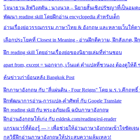
โจนาธาน ลิฟวิงสตัน : นางนวล – นิยายสั้นเชิงปรัชญาที่เป็นอมต
พัฒนา reading skill โดยฝึกอ่าน encyclopedia สำหรับเด็ก
อ่านเรื่องย่อวรรณกรรม ภาษาไทย & อังกฤษ และหลายเว็บให้
เลือกประโยคที่ Closest in Meaning - อ่านฝึกตีความ, ฝึกสังเกต, ฝึ
ฝึก reading skill โดยอ่านเรื่องย่อของนิยายเล่มที่ท่านชอบ
apart from, except = นอกจาก, เว้นแต่ คำแปลที่ชวนงง ต้องดูให้ดี 
ค้นข่าวเก่าย้อนหลัง Bangkok Post
ฝึกภาษาอังกฤษ กับ "สี่แผ่นดิน - Four Reigns" โดย ม.ร.ว.คึกฤทธ
ฝึกพัฒนาการอ่าน-การแปล-คำศัพท์ กับ Google Translate
ฝึก reading skill กับ พระอภัยมณี ฉบับภาษาอังกฤษ
ฝึกอ่านอังกฤษให้เก่ง กับ esldesk.com/reading/esl-reader
แกรมมาร์ที่ต้องรู้ --- > เพื่อช่วยให้อ่านภาษาอังกฤษเข้าใจชัดเจน
กลวิธีฝึกอ่านภาษาอังกฤษให้ประสบความล้มเหลว!