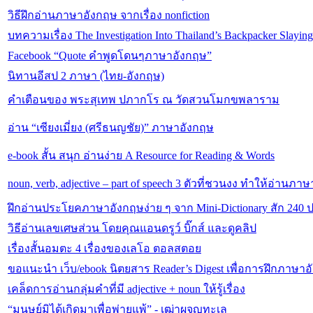
วิธีฝึกอ่านภาษาอังกฤษ จากเรื่อง nonfiction
บทความเรื่อง The Investigation Into Thailand’s Backpacker Slaying
Facebook “Quote คําพูดโดนๆภาษาอังกฤษ”
นิทานอีสป 2 ภาษา (ไทย-อังกฤษ)
คำเตือนของ พระสุเทพ ปภากโร ณ วัดสวนโมกขพลาราม
อ่าน “เซียงเมี่ยง (ศรีธนญชัย)” ภาษาอังกฤษ
e-book สั้น สนุก อ่านง่าย A Resource for Reading & Words
noun, verb, adjective – part of speech 3 ตัวที่ชวนงง ทำให้อ่านภาษา
ฝึกอ่านประโยคภาษาอังกฤษง่าย ๆ จาก Mini-Dictionary สัก 240
วิธีอ่านเลขเศษส่วน โดยคุณแอนดรูว์ บิ๊กส์ และดูคลิป
เรื่องสั้นอมตะ 4 เรื่องของเลโอ ตอลสตอย
ขอแนะนำ เว็บ/ebook นิตยสาร Reader’s Digest เพื่อการฝึกภาษา
เคล็ดการอ่านกลุ่มคำที่มี adjective + noun ให้รู้เรื่อง
“มนุษย์มิได้เกิดมาเพื่อพ่ายแพ้” - เฒ่าผจญทะเล