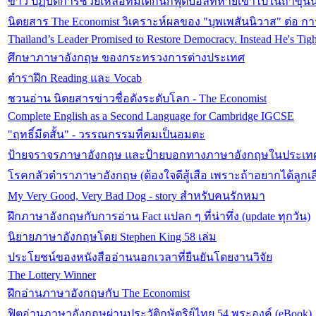
ข่าว ปฏิบัติการช่วยเหลือทีมเด็กนักฟุตบอลที่หายเข้าไปในถ้ำขุ
นิตยสาร The Economist วิเคราะห์ผลของ "บุพเพสันนิวาส" ต่อ ก
Thailand’s Leader Promised to Restore Democracy. Instead He's Tig
ศึกษาภาษาอังกฤษ ของกระทรวงการต่างประเทศ
ตำราฝึก Reading และ Vocab
ชวนอ่าน นิตยสารข่าวชื่อดังระดับโลก - The Economist
Complete English as a Second Language for Cambridge IGCSE
"ฤทธิ์มีดสั้น" - วรรณกรรมที่คมเป็นอมตะ
ป้ายจราจรภาษาอังกฤษ และป้ายบอกทางภาษาอังกฤษในประเท
โรคกลัวตำราภาษาอังกฤษ (ต้องใจดีสู้เสือ เพราะถ้าอยากได้ลูกเสือ
My Very Good, Very Bad Dog - story สำหรับคนรักหมา
ฝึกภาษาอังกฤษกับการอ่าน Fact แปลก ๆ ที่น่าทึ่ง (update ทุกวัน)
นิยายภาษาอังกฤษโดย Stephen King 58 เล่ม
ประโยชน์ของหนังสืออ่านนอกเวลาที่ยืนยันโดยงานวิจัย
The Lottery Winner
ฝึกอ่านภาษาอังกฤษกับ The Economist
ฟิตอ่านภาษาอังกฤษผ่านประวัติกษัตริย์ไทย 54 พระองค์ (eBook)