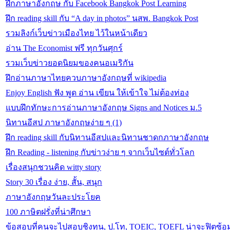
ฝึกภาษาอังกฤษ กับ Facebook Bangkok Post Learning
ฝึก reading skill กับ “A day in photos” นสพ. Bangkok Post
รวมลิงก์เว็บข่าวเมืองไทย ไว้ในหน้าเดียว
อ่าน The Economist ฟรี ทุกวันศุกร์
รวมเว็บข่าวยอดนิยมของคนอเมริกัน
ฝึกอ่านภาษาไทยควบภาษาอังกฤษที่ wikipedia
Enjoy English ฟัง พูด อ่าน เขียน ให้เข้าใจ ไม่ต้องท่อง
แบบฝึกทักษะการอ่านภาษาอังกฤษ Signs and Notices ม.5
นิทานอีสป ภาษาอังกฤษง่าย ๆ (1)
ฝึก reading skill กับนิทานอีสปและนิทานชาดกภาษาอังกฤษ
ฝึก Reading - listening กับข่าวง่าย ๆ จากเว็บไซต์ทั่วโลก
เรื่องสนุกชวนคิด witty story
Story 30 เรื่อง ง่าย, สั้น, สนุก
ภาษาอังกฤษวันละประโยค
100 ภาษิตฝรั่งที่น่าศึกษา
ข้อสอบที่คนจะไปสอบชิงทุน, ป.โท, TOEIC, TOEFL น่าจะฟิตซ้อม