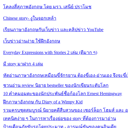
โคลงสี่สุภาพอังกฤษ โดย มรว. เสนีย์ ปราโมช
Chinese story- งูในจอกเหล้า
เรียนภาษาอังกฤษกับเว็บข่าว และคลิปข่าว YouTube
เว็บข่าวอ่านง่าย ใช้ฝึกอังกฤษ
Everyday Expressions with Stories 2 เล่ม (ดีมาก ๆ)
มี story มาฝาก 4 เล่ม
หัดอ่านภาษาอังกฤษเหมือนขี่จักรยาน ต้องขี่เอง-อ่านเอง จึงจะขี่เ
ชวนอ่าน review นิยาย bestseller ของนักเขียนระดับโลก
10 คำคมอมตะของนักประพันธ์ชื่อก้องโลก Ernest Hemingway
ฝึกภาษาอังกฤษ กับ Diary of a Wimpy Kid
รวมครบชุดสมบูรณ์ นิยายคดีสืบสวนของ เชอร์ล็อก โฮมส์ และ อก
เทคนิคง่าย ๆ ในการหาเรื่องย่อของ story ที่ต้องการมาอ่าน
ป้ายเตือนภัยขับรถโดยประมาท - อารมณ์ขันของคนอินเดีย