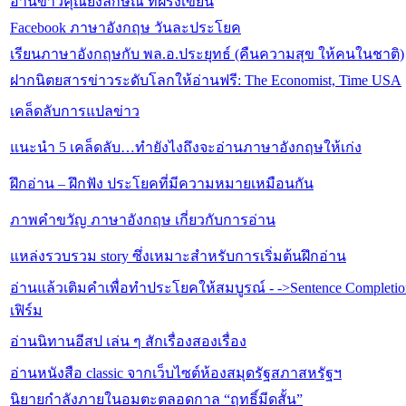
อ่านข่าวคุณยิ่งลักษณ์ ที่ฝรั่งเขียน
Facebook ภาษาอังกฤษ วันละประโยค
เรียนภาษาอังกฤษกับ พล.อ.ประยุทธ์ (คืนความสุข ให้คนในชาติ)
ฝากนิตยสารข่าวระดับโลกให้อ่านฟรี: The Economist, Time USA
เคล็ดลับการแปลข่าว
แนะนำ 5 เคล็ดลับ…ทำยังไงถึงจะอ่านภาษาอังกฤษให้เก่ง
ฝึกอ่าน – ฝึกฟัง ประโยคที่มีความหมายเหมือนกัน
ภาพคำขวัญ ภาษาอังกฤษ เกี่ยวกับการอ่าน
แหล่งรวบรวม story ซึ่งเหมาะสำหรับการเริ่มต้นฝึกอ่าน
อ่านแล้วเติมคำเพื่อทำประโยคให้สมบูรณ์ - ->Sentence Complet
เฟิร์ม
อ่านนิทานอีสป เล่น ๆ สักเรื่องสองเรื่อง
อ่านหนังสือ classic จากเว็บไซต์ห้องสมุดรัฐสภาสหรัฐฯ
นิยายกำลังภายในอมตะตลอดกาล “ฤทธิ์มีดสั้น”