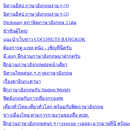
นิทานอีสป ภาษาอังกฤษง่าย ๆ (3)
นิทานอีสป ภาษาอังกฤษง่าย ๆ (2)
Dictionary สุภาษิตภาษาอังกฤษ 2 เล่ม
ขำขันผู้ใหญ่
แนะนำเว็บข่าว COCONUTS BANGKOK
ต้องการดู script หนัง – เชิญที่นี่ครับ
มี story ฝึกอ่านภาษาอังกฤษมาฝากครับ
ฝึกอ่านภาษาอังกฤษย่อหน้าเดียว
นิทานไทยสนุก ๆ ภาคภาษาอังกฤษ
เรื่องตาอินกะตานา
ฝึกภาษาอังกฤษกับ Student Weekly
ฟิตอังกฤษกับการเที่ยวกรุงเทพ
เที่ยวทั่วไทย-เที่ยวทั่วโลก พร้อมกับฟิตภาษาอังกฤษ
ข่าวเมืองไทย ตามการรายงานของสื่อ ตปท.
ฝึกอ่านภาษาอังกฤษสนุก ๆ (+exercise +เฉลย) มากมายที่นี่ พร้อ