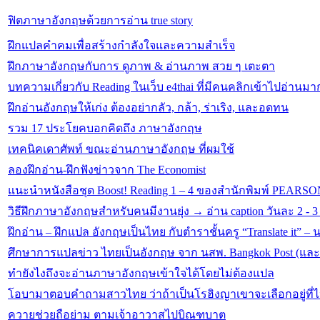
ฟิตภาษาอังกฤษด้วยการอ่าน true story
ฝึกแปลคำคมเพื่อสร้างกำลังใจและความสำเร็จ
ฝึกภาษาอังกฤษกับการ ดูภาพ & อ่านภาพ สวย ๆ เตะตา
บทความเกี่ยวกับ Reading ในเว็บ e4thai ที่มีคนคลิกเข้าไปอ่านมาก
ฝึกอ่านอังกฤษให้เก่ง ต้องอย่ากลัว, กล้า, ร่าเริง, และอดทน
รวม 17 ประโยคบอกคิดถึง ภาษาอังกฤษ
เทคนิคเดาศัพท์ ขณะอ่านภาษาอังกฤษ ที่ผมใช้
ลองฝึกอ่าน-ฝึกฟังข่าวจาก The Economist
แนะนำหนังสือชุด Boost! Reading 1 – 4 ของสำนักพิมพ์ PEARS
วิธีฝึกภาษาอังกฤษสำหรับคนมีงานยุ่ง → อ่าน caption วันละ 2 - 
ฝึกอ่าน – ฝึกแปล อังกฤษเป็นไทย กับตำราชั้นครู “Translate it” –
ศึกษาการแปลข่าว ไทยเป็นอังกฤษ จาก นสพ. Bangkok Post (และ 
ทำยังไงถึงจะอ่านภาษาอังกฤษเข้าใจได้โดยไม่ต้องแปล
โอบามาตอบคำถามสาวไทย ว่าถ้าเป็นโรฮิงญาเขาจะเลือกอยู่ที่
ควายช่วยถือย่าม ตามเจ้าอาวาสไปบิณฑบาต