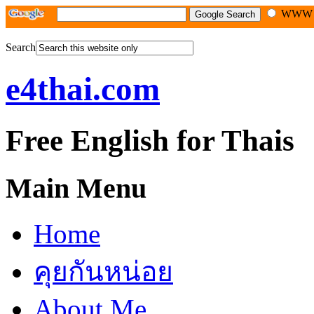
WW
Search
e4thai.com
Free English for Thais
Main Menu
Home
คุยกันหน่อย
About Me