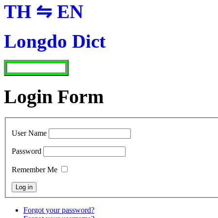
TH ⇋ EN
Longdo Dict
Login Form
User Name
Password
Remember Me
Forgot your password?