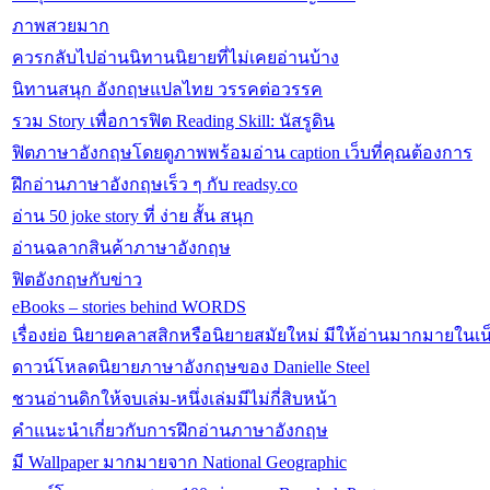
ภาพสวยมาก
ควรกลับไปอ่านนิทานนิยายที่ไม่เคยอ่านบ้าง
นิทานสนุก อังกฤษแปลไทย วรรคต่อวรรค
รวม Story เพื่อการฟิต Reading Skill: นัสรูดิน
ฟิตภาษาอังกฤษโดยดูภาพพร้อมอ่าน caption เว็บที่คุณต้องการ
ฝึกอ่านภาษาอังกฤษเร็ว ๆ กับ readsy.co
อ่าน 50 joke story ที่ ง่าย สั้น สนุก
อ่านฉลากสินค้าภาษาอังกฤษ
ฟิตอังกฤษกับข่าว
eBooks – stories behind WORDS
เรื่องย่อ นิยายคลาสสิกหรือนิยายสมัยใหม่ มีให้อ่านมากมายในเน
ดาวน์โหลดนิยายภาษาอังกฤษของ Danielle Steel
ชวนอ่านดิกให้จบเล่ม-หนึ่งเล่มมีไม่กี่สิบหน้า
คำแนะนำเกี่ยวกับการฝึกอ่านภาษาอังกฤษ
มี Wallpaper มากมายจาก National Geographic