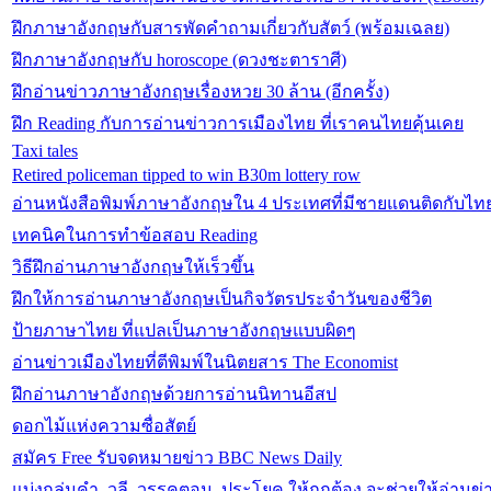
ฝึกภาษาอังกฤษกับสารพัดคำถามเกี่ยวกับสัตว์ (พร้อมเฉลย)
ฝึกภาษาอังกฤษกับ horoscope (ดวงชะตาราศี)
ฝึกอ่านข่าวภาษาอังกฤษเรื่องหวย 30 ล้าน (อีกครั้ง)
ฝึก Reading กับการอ่านข่าวการเมืองไทย ที่เราคนไทยคุ้นเคย
Taxi tales
Retired policeman tipped to win B30m lottery row
อ่านหนังสือพิมพ์ภาษาอังกฤษใน 4 ประเทศที่มีชายแดนติดกับไท
เทคนิคในการทำข้อสอบ Reading
วิธีฝึกอ่านภาษาอังกฤษให้เร็วขึ้น
ฝึกให้การอ่านภาษาอังกฤษเป็นกิจวัตรประจำวันของชีวิต
ป้ายภาษาไทย ที่แปลเป็นภาษาอังกฤษแบบผิดๆ
อ่านข่าวเมืองไทยที่ตีพิมพ์ในนิตยสาร The Economist
ฝึกอ่านภาษาอังกฤษด้วยการอ่านนิทานอีสป
ดอกไม้แห่งความซื่อสัตย์
สมัคร Free รับจดหมายข่าว BBC News Daily
แบ่งกลุ่มคำ, วลี, วรรคตอน, ประโยค ให้ถูกต้อง จะช่วยให้อ่านข่า