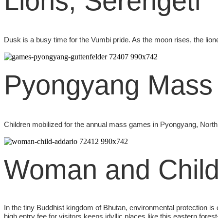
Lions, Serengeti
Dusk is a busy time for the Vumbi pride. As the moon rises, the lion
Pyongyang Mass 
Children mobilized for the annual mass games in Pyongyang, North Ko
Woman and Child
In the tiny Buddhist kingdom of Bhutan, environmental protection is 
high entry fee for visitors keeps idyllic places like this eastern 