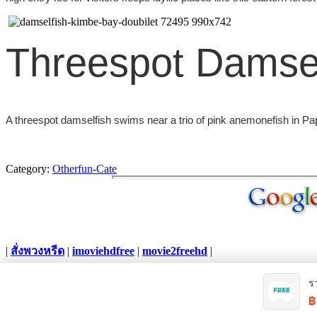
Threespot Damse
A threespot damselfish swims near a trio of pink anemonefish in 
Category:
Otherfun-Cate
|
สั่งพวงหรีด
|
imoviehdfree
|
movie2freehd
|
Copyright © 2012. All Rights Reserved.
ร
฿
Joomla template
created with Artisteer.