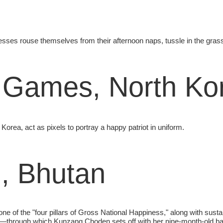
esses rouse themselves from their afternoon naps, tussle in the grass
Games, North Ko
rea, act as pixels to portray a happy patriot in uniform.
, Bhutan
one of the "four pillars of Gross National Happiness," along with sus
forest—through which Kunzang Choden sets off with her nine-month-old 