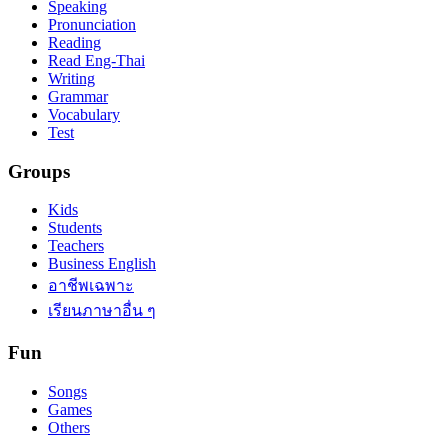
Speaking
Pronunciation
Reading
Read Eng-Thai
Writing
Grammar
Vocabulary
Test
Groups
Kids
Students
Teachers
Business English
อาชีพเฉพาะ
เรียนภาษาอื่น ๆ
Fun
Songs
Games
Others