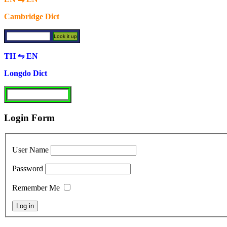
Cambridge Dict
TH ⇋ EN
Longdo Dict
Login Form
User Name
Password
Remember Me