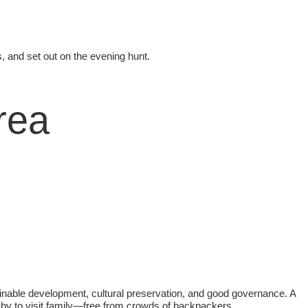
, and set out on the evening hunt.
rea
tainable development, cultural preservation, and good governance. A
baby to visit family—free from crowds of backpackers.