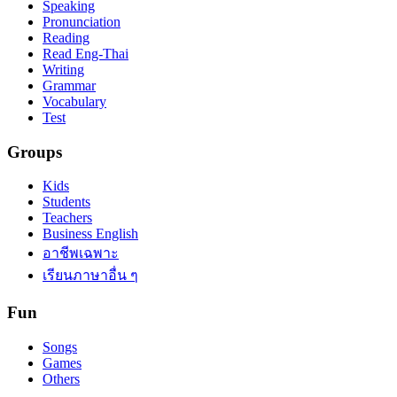
Speaking
Pronunciation
Reading
Read Eng-Thai
Writing
Grammar
Vocabulary
Test
Groups
Kids
Students
Teachers
Business English
อาชีพเฉพาะ
เรียนภาษาอื่น ๆ
Fun
Songs
Games
Others