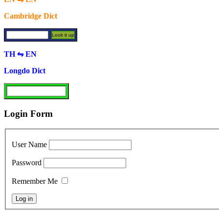
Cambridge Dict
TH ⇋ EN
Longdo Dict
Login Form
User Name
Password
Remember Me