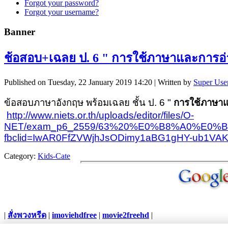
Forgot your password?
Forgot your username?
Banner
ช้อสอบ+เฉลย ป. 6 " การใช้ภาษาและการอ่า
Published on Tuesday, 22 January 2019 14:20
|
Written by
Super Use
ข้อสอบภาษาอังกฤษ พร้อมเฉลย ชั้น ป. 6 "
การใช้ภาษาแ
http://www.niets.or.th/uploads/editor/files/O-
NET/exam_p6_2559/63%20%E0%B8%A0%E
fbclid=IwAR0FfZVWjhJsODimy1aBG1gHY-ub1VA
Category:
Kids-Cate
|
สั่งพวงหรีด
|
imoviehdfree
|
movie2freehd
|