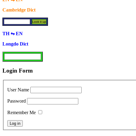
Cambridge Dict
TH ⇋ EN
Longdo Dict
Login Form
User Name
Password
Remember Me