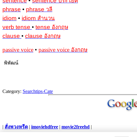
sentence
•
sentence ประโยค
phrase
•
phrase วลี
idiom
•
idiom สำนวน
verb tense
•
tense อังกฤษ
clause
•
clause อังกฤษ
passive voice
•
passive voice อังกฤษ
พิพัฒน์
Category:
Searchtips-Cate
|
สั่งพวงหรีด
|
imoviehdfree
|
movie2freehd
|