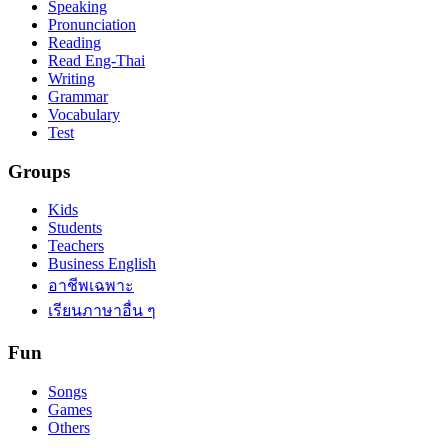
Speaking
Pronunciation
Reading
Read Eng-Thai
Writing
Grammar
Vocabulary
Test
Groups
Kids
Students
Teachers
Business English
อาชีพเฉพาะ
เรียนภาษาอื่น ๆ
Fun
Songs
Games
Others