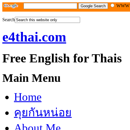
WW
Search
e4thai.com
Free English for Thais
Main Menu
Home
คุยกันหน่อย
About Me