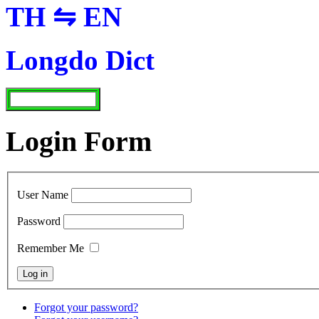
TH ⇋ EN
Longdo Dict
Login Form
User Name
Password
Remember Me
Forgot your password?