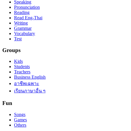
Speaking
Pronunciation
Reading
Read Eng-Thai
Writing
Grammar
Vocabulary
Test
Groups
Kids
Students
Teachers
Business English
อาชีพเฉพาะ
เรียนภาษาอื่น ๆ
Fun
Songs
Games
Others