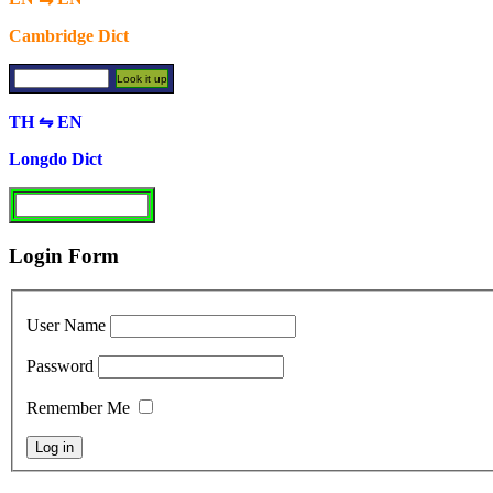
Cambridge Dict
TH ⇋ EN
Longdo Dict
Login Form
User Name
Password
Remember Me