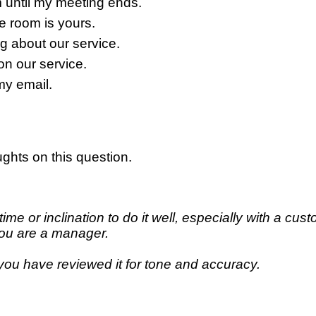
 until my meeting ends.
e room is yours.
g about our service.
n our service.
my email.
.
oughts on this question.
 or inclination to do it well, especially with a cust
 you are a manager.
ou have reviewed it for tone and accuracy.