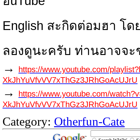
English สะกิดต่อมฮา โ
ลองดูนะครับ ท่านอาจจ
→
https://www.youtube.com/playlist?
XkJhYuVfvVV7xThGz3JRhGoAcUJrU
→
https://www.youtube.com/watch
XkJhYuVfvVV7xThGz3JRhGoAcUJrU
Category:
Otherfun-Cate