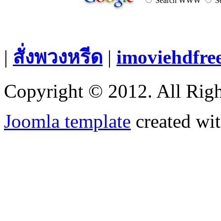
Search WWW
Se
|
สั่งพวงหรีด
|
imoviehdfre
Copyright © 2012. All Righ
Joomla template
created wit