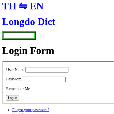
TH ⇋ EN
Longdo Dict
Login Form
User Name
Password
Remember Me
Forgot your password?