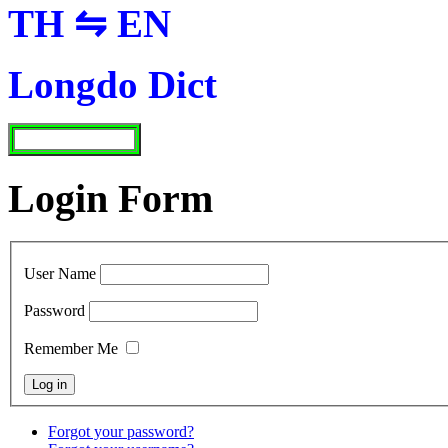
TH ⇋ EN
Longdo Dict
Login Form
User Name
Password
Remember Me
Forgot your password?