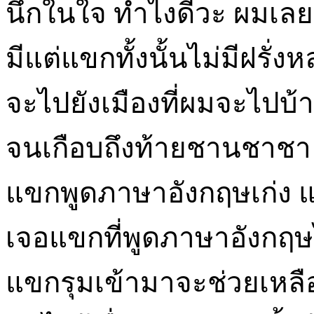
นึกในใจ ทำไงดีวะ ผมเลยเ
มีแต่แขกทั้งนั้นไม่มีฝรั่
จะไปยังเมืองที่ผมจะไปบ้
จนเกือบถึงท้ายชานชาชา 
แขกพูดภาษาอังกฤษเก่ง แ
เจอแขกที่พูดภาษาอังกฤษได
แขกรุมเข้ามาจะช่วยเหล