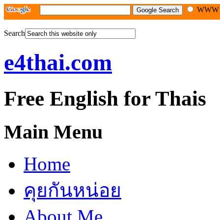
WW
Search
e4thai.com
Free English for Thais
Main Menu
Home
คุยกันหน่อย
About Me