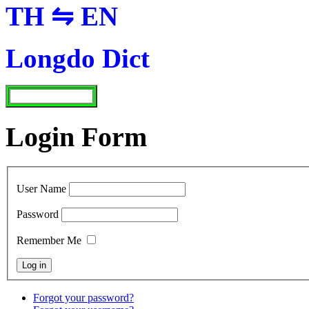
TH ⇋ EN
Longdo Dict
Login Form
User Name
Password
Remember Me
Forgot your password?