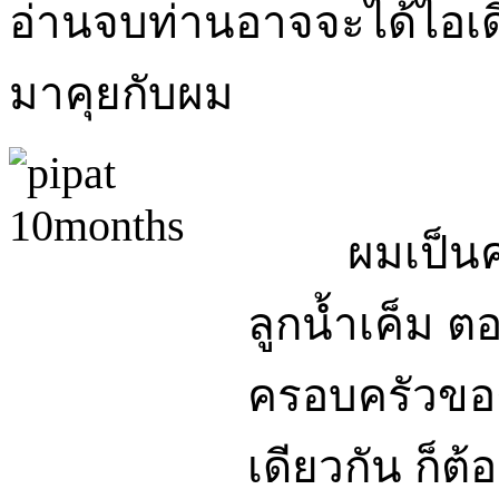
อ่านจบท่านอาจจะได้ไอเดียว
มาคุยกับผม
ผมเป็นค
ลูกน้ำเค็ม ต
ครอบครัวของ
เดียวกัน ก็ต