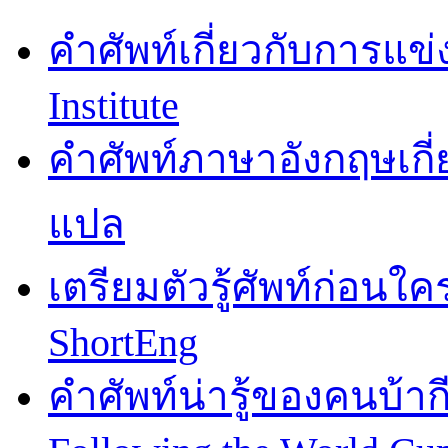
คำศัพท์เกี่ยวกับการแข
Institute
คำศัพท์ภาษาอังกฤษเกี
แปล
เตรียมตัวรู้ศัพท์ก่อนใ
ShortEng
คำศัพท์น่ารู้ของคนบ้า