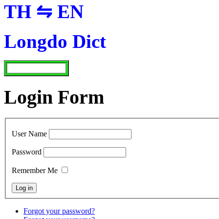
TH ⇋ EN
Longdo Dict
Login Form
User Name
Password
Remember Me
Forgot your password?