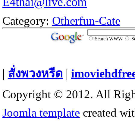
E4thai@live.com
Category:
Otherfun-Cate
Search WWW
Se
|
สั่งพวงหรีด
|
imoviehdfre
Copyright © 2012. All Righ
Joomla template
created wit